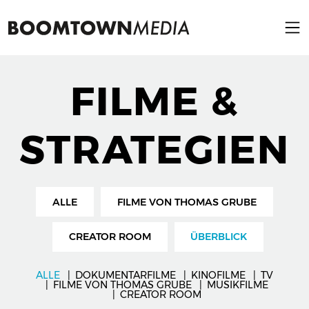
FILME &
STRATEGIEN
ALLE
FILME VON THOMAS GRUBE
CREATOR ROOM
ÜBERBLICK
ALLE
DOKUMENTARFILME
KINOFILME
TV
FILME VON THOMAS GRUBE
MUSIKFILME
CREATOR ROOM