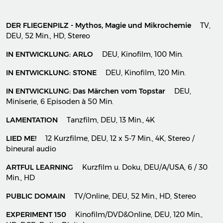
DER FLIEGENPILZ - Mythos, Magie und Mikrochemie
TV,
DEU, 52 Min., HD, Stereo
IN ENTWICKLUNG: ARLO
DEU, Kinofilm, 100 Min.
IN ENTWICKLUNG: STONE
DEU, Kinofilm, 120 Min.
IN ENTWICKLUNG: Das Märchen vom Topstar
DEU,
Miniserie, 6 Episoden à 50 Min.
LAMENTATION
Tanzfilm, DEU, 13 Min., 4K
LIED ME!
12 Kurzfilme, DEU, 12 x 5-7 Min., 4K, Stereo /
bineural audio
ARTFUL LEARNING
Kurzfilm u. Doku, DEU/A/USA, 6 / 30
Min., HD
PUBLIC DOMAIN
TV/Online, DEU, 52 Min., HD, Stereo
EXPERIMENT 150
Kinofilm/DVD&Online, DEU, 120 Min.,