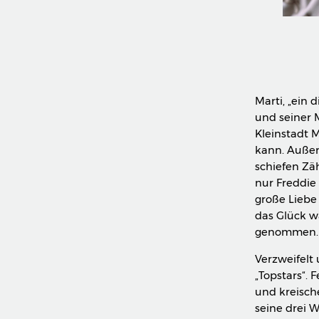
Marti, „ein 
und seiner 
Kleinstadt 
kann. Außer
schiefen Zäh
nur Freddie 
große Liebe 
das Glück w
genommen. 
Verzweifelt
„Topstars“.
und kreische
seine drei W