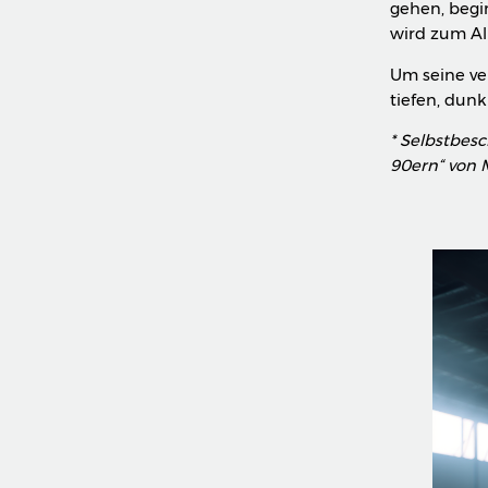
gehen, begi
wird zum A
Um seine ve
tiefen, dunk
* Selbstbes
90ern“ von