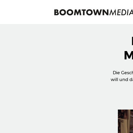
M
Die Gesch
will und d