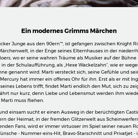
Ein modernes Grimms Märchen
dicker Junge aus den 90ern“*, ist gefangen zwischen Knight R
Märchenwelt, in der Enge seines Elternhauses in der niederr
Moers, wo er seine wahren Träume als Musiker auf der Bühne 
 in der Schulaufführung, als „Hexe Wackelzahn“, wie er wege
ne genannt wird. Marti versteckt sich, seine Gefühle und sei
Mercury hat immer ein offenes Ohr für ihn. Erst als er mit Ing
seines Lebens trifft, findet Marti endlich den Mut, sich zu ze
ährt nur kurz, denn Liebe und Lebensmut werden ihm wied
Marti muss fliehen.
 und einsam sucht er einen Ausweg in der berüchtigten Cas
 Fern der Heimat, in der fremden Glitzerwelt aus Scheinwerfe
nden Fans, wird er immer virtuoser im Spiel seiner neuen Rol
ünsche - Nummer-eins-Hit, Bravo-Starschnitt und Privatjet - 