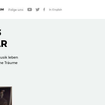
OM
Folge uns
In English
S
AR
usik leben
eine Träume