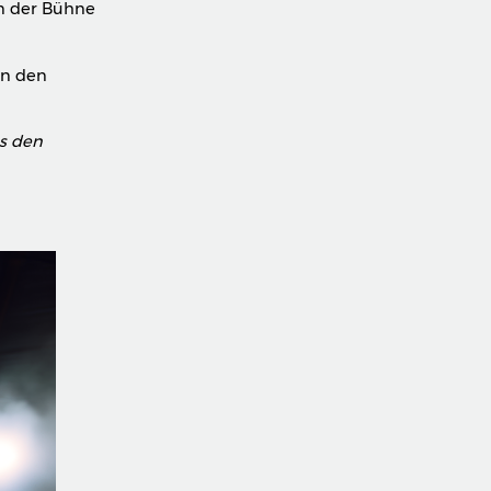
on der Bühne
in den
s den