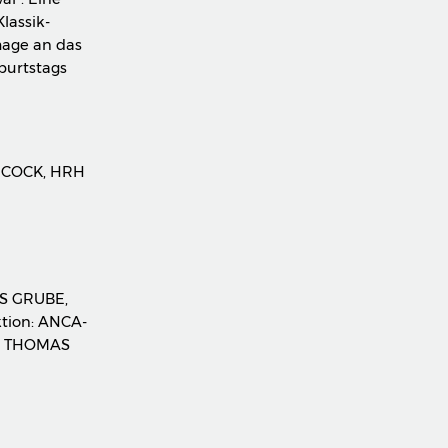
lassik-
mmage an das
eburtstags
NCOCK, HRH
S GRUBE,
tion: ANCA-
, THOMAS