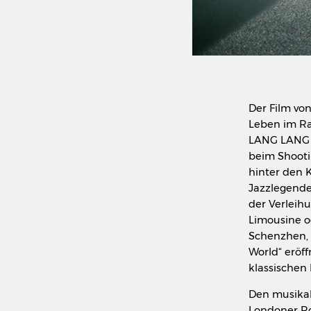
Der Film vo
Leben im Ra
LANG LANG 
beim Shooti
hinter den K
Jazzlegende
der Verleih
Limousine o
Schenzhen, 
World“ eröf
klassischen
Den musikal
Londoner Ro