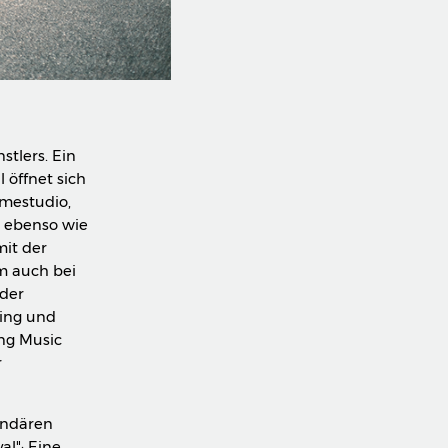
stlers. Ein
 öffnet sich
mestudio,
r ebenso wie
mit der
m auch bei
 der
king und
ng Music
r
endären
l": Eine