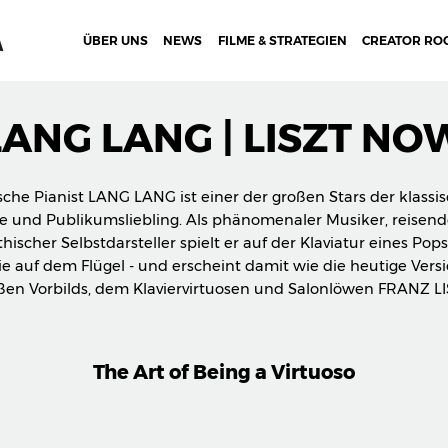
ÜBER UNS
NEWS
FILME & STRATEGIEN
CREATOR RO
LANG LANG | LISZT NO
sche Pianist LANG LANG ist einer der großen Stars der klassi
se und Publikumsliebling. Als phänomenaler Musiker, reisend
ischer Selbstdarsteller spielt er auf der Klaviatur eines Pop
ie auf dem Flügel - und erscheint damit wie die heutige Vers
ßen Vorbilds, dem Klaviervirtuosen und Salonlöwen FRANZ LI
The Art of Being a Virtuoso