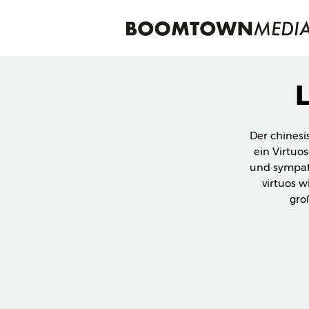
Der chinesi
ein Virtuo
und sympath
virtuos w
gro