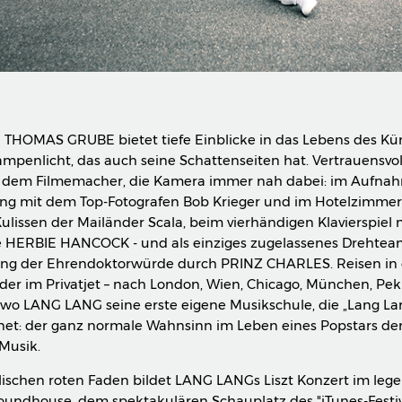
n THOMAS GRUBE bietet tiefe Einblicke in das Lebens des Kün
mpenlicht, das auch seine Schattenseiten hat. Vertrauensvoll
dem Filmemacher, die Kamera immer nah dabei: im Aufnah
ng mit dem Top-Fotografen Bob Krieger und im Hotelzimme
ulissen der Mailänder Scala, beim vierhändigen Klavierspiel 
 HERBIE HANCOCK - und als einziges zugelassenes Drehtea
ung der Ehrendoktorwürde durch PRINZ CHARLES. Reisen in
der im Privatjet – nach London, Wien, Chicago, München, Pe
wo LANG LANG seine erste eigene Musikschule, die „Lang La
fnet: der ganz normale Wahnsinn im Leben eines Popstars de
 Musik.
ischen roten Faden bildet LANG LANGs Liszt Konzert im leg
undhouse, dem spektakulären Schauplatz des "iTunes-Festiva