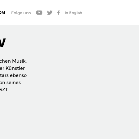
OM
Folge uns
In English
W
schen Musik,
er Künstler
stars ebenso
ion seines
SZT.