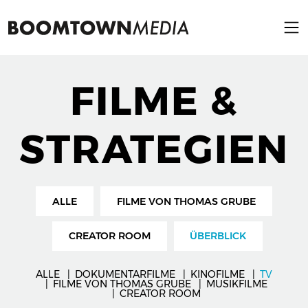
FILME &
STRATEGIEN
ALLE
FILME VON THOMAS GRUBE
CREATOR ROOM
ÜBERBLICK
ALLE
DOKUMENTARFILME
KINOFILME
TV
FILME VON THOMAS GRUBE
MUSIKFILME
CREATOR ROOM